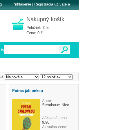
g
Prihlásenie
|
Registrácia užívateľa
Nákupný košík
Položiek: 0 ks
Cena: 0 €
ty
vé
Potras jablonkou
Autor:
Stembaum Nico
Základná cena:
9,90
Aktuálna cena: