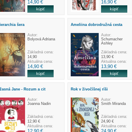
14,90 €
16,90 €
ierarchia šera
Ameliina dobrodružná cesta
Autor:
Autor:
Bolyová Adriana
Schumacher
Ashley
Základná cena:
Základná cena:
14,90
13,90 €
Aktuálna cena:
Aktuálna cena:
14,90 €
13,90 €
žasná Jane - Rozum a cit
Rok v živočíšnej ríši
Autor:
Autor:
Joanna Nadin
Smith Miranda
Základná cena:
Základná cena:
12,90 €
24,90 €
Aktuálna cena:
Aktuálna cena:
12,90 €
24,90 €