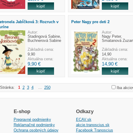
etronela Jabĺčková 3: Rozruch v
Peter Nagy pre deti 2
uríne
Autor:
Autor:
Stadingová Sabine,
Nagy Peter,
Buchnerová Sabine
Smatanová Zuza
Základná cena:
Základná cena:
9,90
14,90
Aktuálna cena:
Aktuálna cena:
9,90 €
14,90 €
Stránka:
1
2
3
4
...
250
Iba akcio
E-shop
Odkazy
Prepravné podmienky
ECAV.sk
Reklamačné podmienky
akcie.tranoscius.sk
Ochrana osobných údajov
Facebook Tranoscius