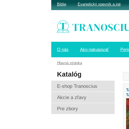
Biblie
Evanjelický spevník a iné
O nás
Ako nakupovať
Peri
Hlavná stránka
Katalóg
E-shop Tranoscius
T
T
Akcie a zľavy
Pre zbory