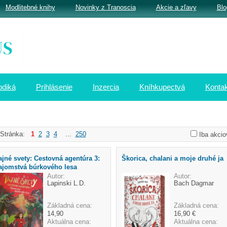
Modlitebné knihy
Novinky z Tranoscia
Akcie a zľavy
Blo
odiká
Prihlásenie
Inzercia
Kníhkupectvá
Kontak
Stránka:
1
2
3
4
...
250
Iba akcio
ajné svety: Cestovná agentúra 3:
Škorica, chalani a moje druhé ja
ajomstvá búrkového lesa
Autor:
Autor:
Lapinski L.D.
Bach Dagmar
Základná cena:
Základná cena:
14,90
16,90 €
Aktuálna cena:
Aktuálna cena: