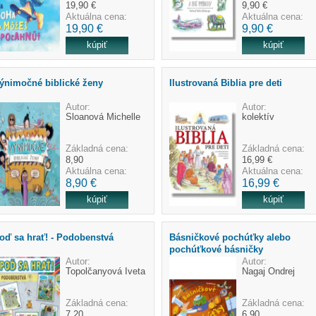
19,90 €
9,90 €
Aktuálna cena:
Aktuálna cena:
19,90 €
9,90 €
ýnimočné biblické ženy
Ilustrovaná Biblia pre deti
Autor:
Autor:
Sloanová Michelle
kolektív
Základná cena:
Základná cena:
8,90
16,99 €
Aktuálna cena:
Aktuálna cena:
8,90 €
16,99 €
oď sa hrať! - Podobenstvá
Básničkové pochúťky alebo
pochúťkové básničky
Autor:
Autor:
Topolčanyová Iveta
Nagaj Ondrej
Základná cena:
Základná cena:
7,20
6,90