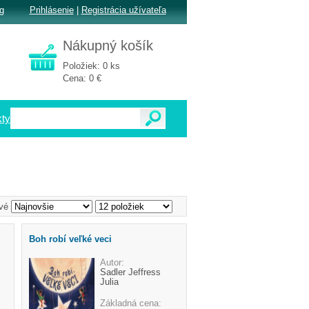
g
Prihlásenie
|
Registrácia užívateľa
Nákupný košík
Položiek: 0 ks
Cena: 0 €
ty
vé
Boh robí veľké veci
Autor:
Sadler Jeffress
Julia
Základná cena: