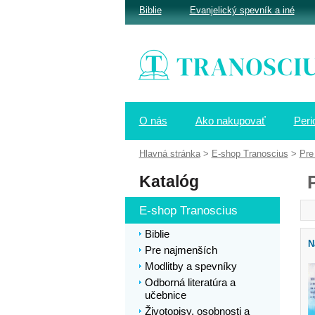
Biblie
Evanjelický spevník a iné
O nás
Ako nakupovať
Peri
Hlavná stránka
>
E-shop Tranoscius
>
Pre
Katalóg
E-shop Tranoscius
Biblie
N
Pre najmenších
Modlitby a spevníky
Odborná literatúra a
učebnice
Životopisy, osobnosti a