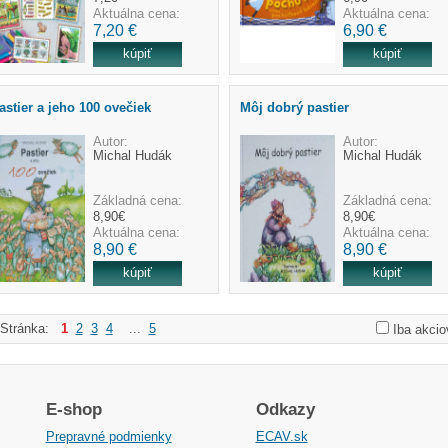
Aktuálna cena:
Aktuálna cena:
7,20 €
6,90 €
astier a jeho 100 ovečiek
Môj dobrý pastier
Autor:
Autor:
Michal Hudák
Michal Hudák
Základná cena:
Základná cena:
8,90€
8,90€
Aktuálna cena:
Aktuálna cena:
8,90 €
8,90 €
Stránka:
1
2
3
4
...
5
Iba akcio
E-shop
Odkazy
Prepravné podmienky
ECAV.sk