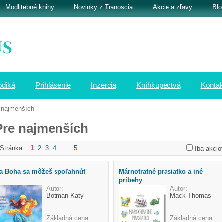
Modlitebné knihy
Novinky z Tranoscia
Akcie a zľavy
Blo
odiká
Prihlásenie
Inzercia
Kníhkupectvá
Kontak
 najmenších
Pre najmenších
Stránka:
1
2
3
4
...
5
Iba akcio
a Boha sa môžeš spoľahnúť
Márnotratné prasiatko a iné
príbehy
Autor:
Autor:
Botman Katy
Mack Thomas
Základná cena:
Základná cena: