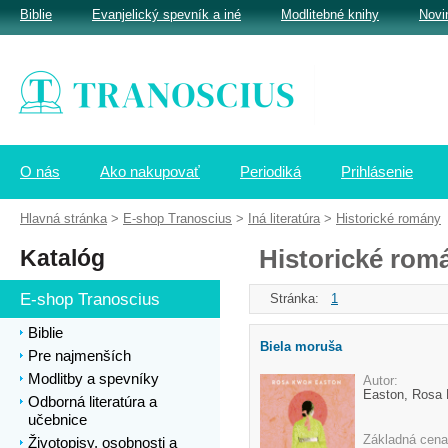
Biblie
Evanjelický spevník a iné
Modlitebné knihy
Novi
O nás
Ako nakupovať
Periodiká
Prihlásenie
Hlavná stránka
>
E-shop Tranoscius
>
Iná literatúra
>
Historické romány
Katalóg
Historické rom
E-shop Tranoscius
Stránka:
1
Biblie
Biela moruša
Pre najmenších
Modlitby a spevníky
Autor:
Easton, Rosa
Odborná literatúra a
učebnice
Základná cena
Životopisy, osobnosti a