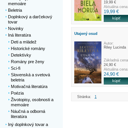
19,99 €
memoáre
Aktuálna cena
Beletria
19,99 €
Doplnkový a darčekový
tovar
Novinky
Utajený osud
Iná literatúra
Deti a mládež
Autor:
Riley Lucinda
Historické romány
Detektívky
Základná cena
Romány pre ženy
24,90 €
Sci-fi
Aktuálna cena
24,90 €
Slovenská a svetová
beletria
Motivačná literatúra
Poézia
Stránka:
1
Životopisy, osobnosti a
memoáre
Náučná a odborná
literatúra
Iný doplnkový tovar a