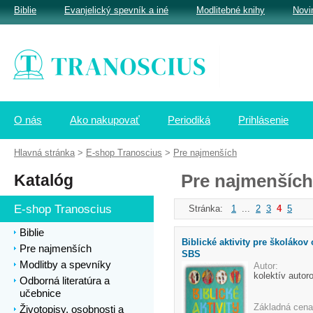
Biblie
Evanjelický spevník a iné
Modlitebné knihy
Novi
O nás
Ako nakupovať
Periodiká
Prihlásenie
Hlavná stránka
>
E-shop Tranoscius
>
Pre najmenších
Katalóg
Pre najmenších
E-shop Tranoscius
Stránka:
1
...
2
3
4
5
Biblie
Biblické aktivity pre školákov
Pre najmenších
SBS
Modlitby a spevníky
Autor:
kolektív autor
Odborná literatúra a
učebnice
Základná cena
Životopisy, osobnosti a