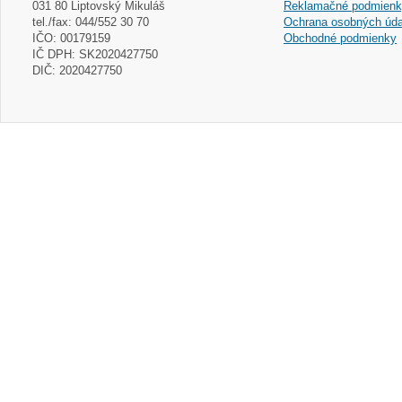
031 80 Liptovský Mikuláš
Reklamačné podmien
tel./fax: 044/552 30 70
Ochrana osobných úda
IČO: 00179159
Obchodné podmienky
IČ DPH: SK2020427750
DIČ: 2020427750