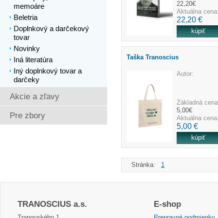
22,20€
memoáre
Aktuálna cena
Beletria
22,20 €
Doplnkový a darčekový
tovar
Novinky
Taška Tranoscius
Iná literatúra
Iný doplnkový tovar a
Autor:
darčeky
Akcie a zľavy
Základná cena
5,00€
Pre zbory
Aktuálna cena
5,00 €
Stránka:
1
TRANOSCIUS a.s.
E-shop
Tranovského 1,
Prepravné podmienky