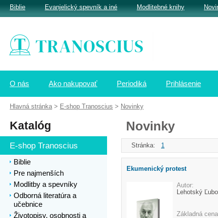
Biblie
Evanjelický spevník a iné
Modlitebné knihy
Novi
O nás
Ako nakupovať
Periodiká
Prihlásenie
Hlavná stránka
>
E-shop Tranoscius
>
Novinky
Katalóg
Novinky
E-shop Tranoscius
Stránka:
1
Biblie
Ekumenický protest
Pre najmenších
Modlitby a spevníky
Autor:
Lehotský Ľubo
Odborná literatúra a
učebnice
Základná cena
Životopisy, osobnosti a