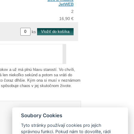
JetWEB
2
16,90 €
ks
okov a už má plnú hlavu starostí. Vo chvíli,
vá len niekoľko sekúnd a potom sa vráti do
á to čoraz dlhšie. Kým ona si musí v neznámom
a, spôsobuje chaos v jej skutočnom živote.
Soubory Cookies
Tyto stránky používají cookies pro jejich
správnou funkci. Pokud nám to dovolíte, rádi