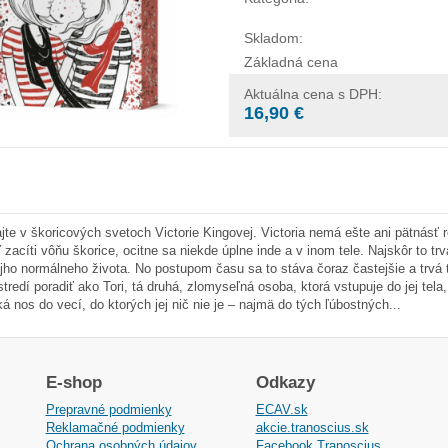
Skladom:
Základná cena
Aktuálna cena s DPH:
16,90 €
ajte v škoricových svetoch Victorie Kingovej. Victoria nemá ešte ani pätnásť r
 zacíti vôňu škorice, ocitne sa niekde úplne inde a v inom tele. Najskôr to tr
jho normálneho života. No postupom času sa to stáva čoraz častejšie a trv
stredí poradiť ako Tori, tá druhá, zlomyseľná osoba, ktorá vstupuje do jej tel
ká nos do vecí, do ktorých jej nič nie je – najmä do tých ľúbostných...
E-shop
Odkazy
Prepravné podmienky
ECAV.sk
Reklamačné podmienky
akcie.tranoscius.sk
Ochrana osobných údajov
Facebook Tranoscius