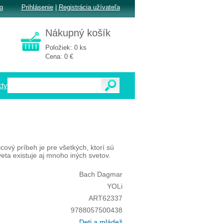
g
Prihlásenie
|
Registrácia užívateľa
Nákupný košík
Položiek: 0 ks
Cena: 0 €
ty
ový príbeh je pre všetkých, ktorí sú
ta existuje aj mnoho iných svetov.
Bach Dagmar
YOLi
ART62337
9788057500438
Deti a mládež