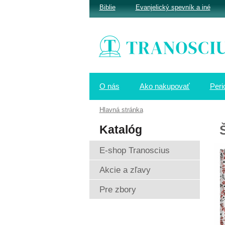
Biblie
Evanjelický spevník a iné
O nás
Ako nakupovať
Peri
Hlavná stránka
Katalóg
E-shop Tranoscius
Akcie a zľavy
Pre zbory