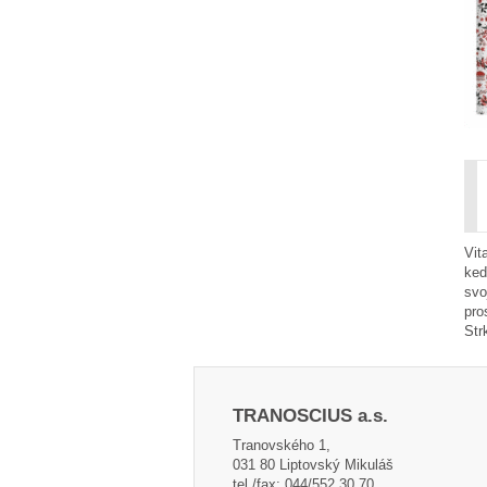
Vit
keď
svo
pro
Str
TRANOSCIUS a.s.
Tranovského 1,
031 80 Liptovský Mikuláš
tel./fax: 044/552 30 70