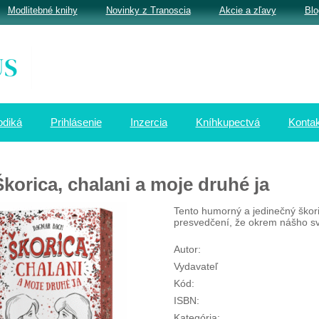
Modlitebné knihy
Novinky z Tranoscia
Akcie a zľavy
Blo
odiká
Prihlásenie
Inzercia
Kníhkupectvá
Kontak
Škorica, chalani a moje druhé ja
Tento humorný a jedinečný škoric
presvedčení, že okrem nášho sve
Autor:
Vydavateľ
Kód:
ISBN:
Kategória: