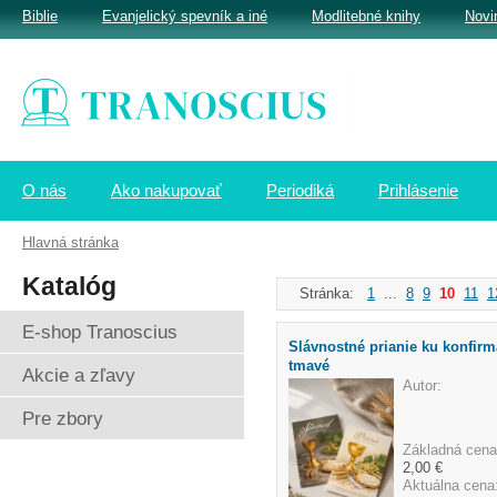
Biblie
Evanjelický spevník a iné
Modlitebné knihy
Novi
O nás
Ako nakupovať
Periodiká
Prihlásenie
Hlavná stránka
Katalóg
Stránka:
1
...
8
9
10
11
1
E-shop Tranoscius
Slávnostné prianie ku konfirmá
tmavé
Akcie a zľavy
Autor:
Pre zbory
Základná cena
2,00 €
Aktuálna cena