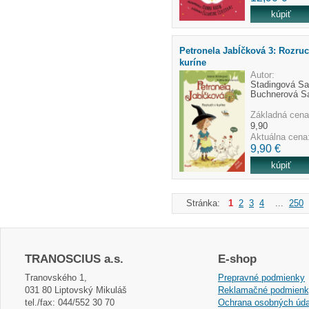
Petronela Jabĺčková 3: Rozruc
kuríne
Autor:
Stadingová Sa
Buchnerová S
Základná cena
9,90
Aktuálna cena
9,90 €
Stránka:
1
2
3
4
...
250
TRANOSCIUS a.s.
E-shop
Tranovského 1,
Prepravné podmienky
031 80 Liptovský Mikuláš
Reklamačné podmien
tel./fax: 044/552 30 70
Ochrana osobných úda