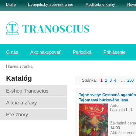
Biblie
Evanjelický spevník a iné
Modlitebné knihy
Novi
O nás
Ako nakupovať
Periodiká
Prihlásenie
Hlavná stránka
Katalóg
Stránka:
1
2
3
4
...
250
E-shop Tranoscius
Tajné svety: Cestovná agentúr
Tajomstvá búrkového lesa
Akcie a zľavy
Autor:
Lapinski L.D.
Pre zbory
Základná cena
14,90
Aktuálna cena