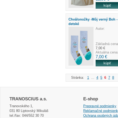
Chválonožky -Môj verný Boh -
detské
Autor:
Základná cena
7,00 €
Aktuálna cena
7,00 €
Stránka:
1
...
4
5
6
7
8
.
TRANOSCIUS a.s.
E-shop
Tranovského 1,
Prepravné podmienky
031 80 Liptovský Mikuláš
Reklamačné podmien
tel./fax: 044/552 30 70
Ochrana osobných úda