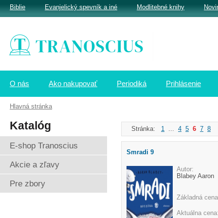
Biblie
Evanjelický spevník a iné
Modlitebné knihy
Novi
O nás
Ako nakupovať
Periodiká
Prihlásenie
Hlavná stránka
Katalóg
Stránka:
1
...
4
5
6
7
8
.
E-shop Tranoscius
Smradi 9
Akcie a zľavy
Autor:
Blabey Aaron
Pre zbory
Základná cena
Aktuálna cena