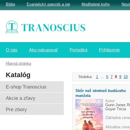
Biblie
Evanjelický spevník a iné
Modlitebné knihy
Novi
O nás
Ako nakupovať
Periodiká
Prihlásenie
Hlavná stránka
Katalóg
Stránka:
1
...
6
7
8
9
10
E-shop Tranoscius
Skôr než stretneš budúceho
manžela
Akcie a zľavy
Autor:
Gunn Jones Ro
Pre zbory
Goyer Tricia
Základná cena
Aktuálna cena