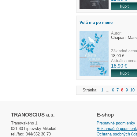
Volá ma po mene
Autor:
Chapian, Mari
Základná cena
18,90 €
Aktuálna cena
18,90 €
Stránka:
1
...
6
7
8
9
10
TRANOSCIUS a.s.
E-shop
Tranovského 1,
Prepravné podmienky
031 80 Liptovský Mikuláš
Reklamačné podmien
tel./fax: 044/552 30 70
Ochrana osobných úda