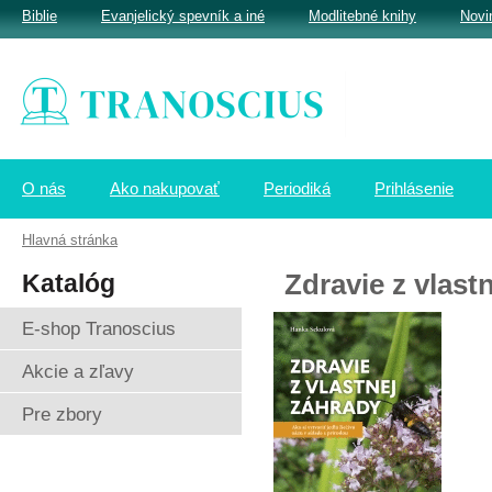
Biblie
Evanjelický spevník a iné
Modlitebné knihy
Novi
O nás
Ako nakupovať
Periodiká
Prihlásenie
Hlavná stránka
Katalóg
Zdravie z vlast
E-shop Tranoscius
Akcie a zľavy
Pre zbory