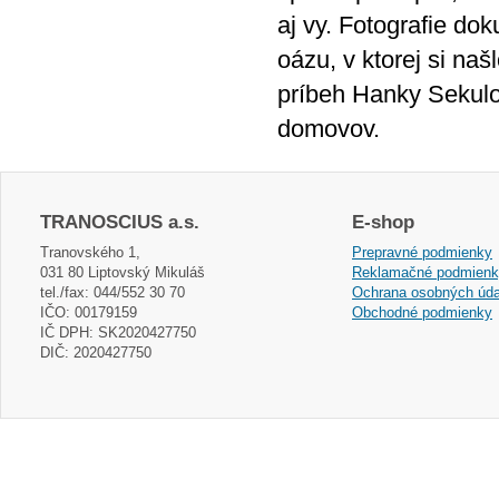
aj vy. Fotografie do
oázu, v ktorej si na
príbeh Hanky Sekulo
domovov.
TRANOSCIUS a.s.
E-shop
Tranovského 1,
Prepravné podmienky
031 80 Liptovský Mikuláš
Reklamačné podmien
tel./fax: 044/552 30 70
Ochrana osobných úda
IČO: 00179159
Obchodné podmienky
IČ DPH: SK2020427750
DIČ: 2020427750