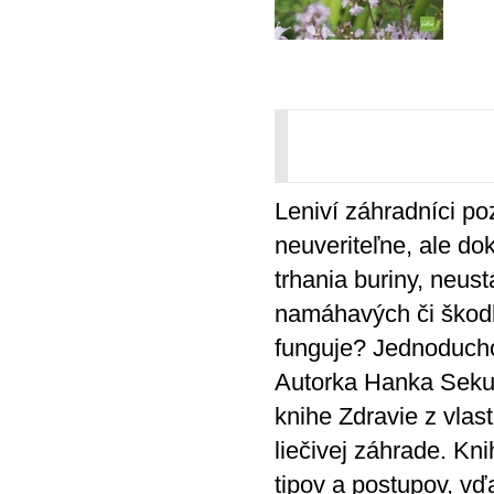
Leniví záhradníci po
neuveriteľne, ale do
trhania buriny, neus
namáhavých či škodli
funguje? Jednoducho 
Autorka Hanka Sekul
knihe Zdravie z vlas
liečivej záhrade. Kn
tipov a postupov, vď