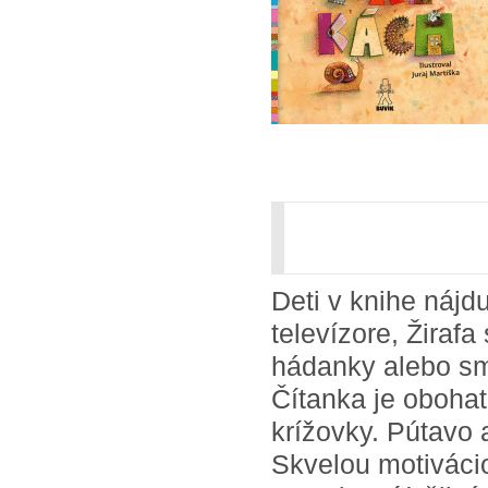
Deti v knihe nájd
televízore, Žiraf
hádanky alebo sm
Čítanka je obohat
krížovky. Pútavo a
Skvelou motivácio