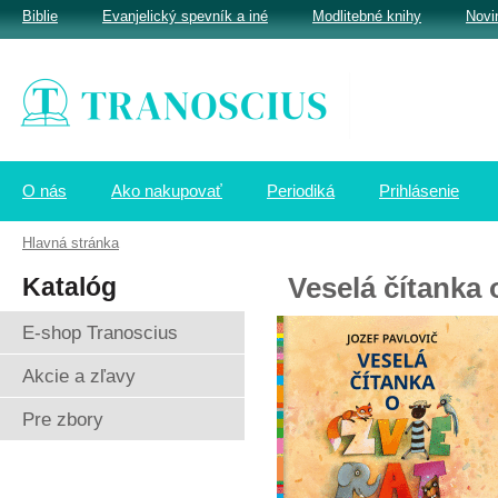
Biblie
Evanjelický spevník a iné
Modlitebné knihy
Novi
O nás
Ako nakupovať
Periodiká
Prihlásenie
Hlavná stránka
Katalóg
Veselá čítanka 
E-shop Tranoscius
Akcie a zľavy
Pre zbory