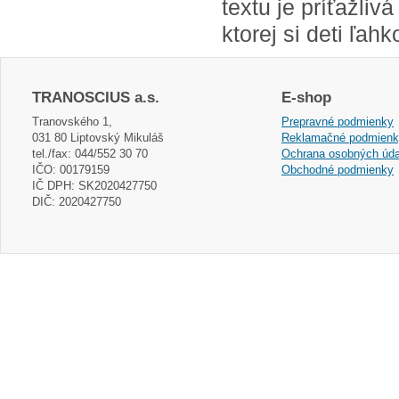
textu je príťažli
ktorej si deti ľah
TRANOSCIUS a.s.
E-shop
Tranovského 1,
Prepravné podmienky
031 80 Liptovský Mikuláš
Reklamačné podmien
tel./fax: 044/552 30 70
Ochrana osobných úda
IČO: 00179159
Obchodné podmienky
IČ DPH: SK2020427750
DIČ: 2020427750