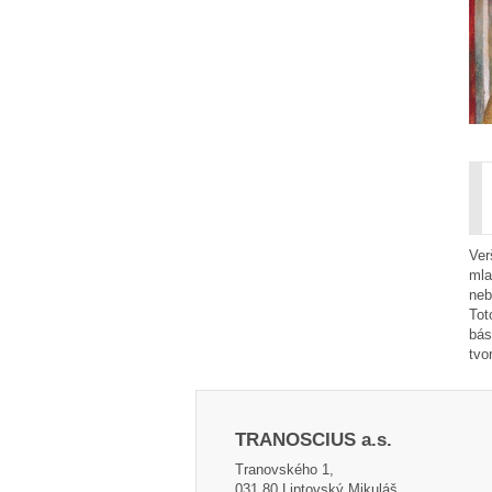
Ver
mla
neb
Tot
bás
tvo
TRANOSCIUS a.s.
Tranovského 1,
031 80 Liptovský Mikuláš