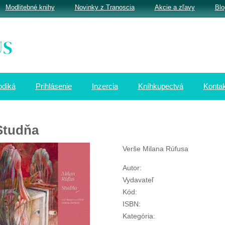
Modlitebné knihy
Novinky z Tranoscia
Akcie a zľavy
Blo
odiká
Prihlásenie
Inzercia
Kníhkupectvá
Kontak
Studňa
Verše Milana Rúfusa
Autor:
Vydavateľ
Kód:
ISBN:
Kategória: