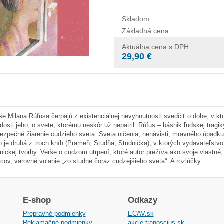
Skladom:
Základná cena
Aktuálna cena s DPH:
29,90 €
še Milana Rúfusa čerpajú z existenciálnej nevyhnutnosti svedčiť o dobe, v ktor
dosti jeho, o svete, ktorému neskôr už nepatril. Rúfus – básnik ľudskej tragik
ezpečné žiarenie cudzieho sveta. Sveta ničenia, nenávisti, mravného úpadku
o je druhá z troch kníh (Prameň, Studňa, Studnička), v ktorých vydavateľstv
nickej tvorby. Verše o cudzom utrpení, ktoré autor prežíva ako svoje vlastné, 
rcov, varovné volanie „zo studne čoraz cudzejšieho sveta“. A rozlúčky.
E-shop
Odkazy
Prepravné podmienky
ECAV.sk
Reklamačné podmienky
akcie.tranoscius.sk