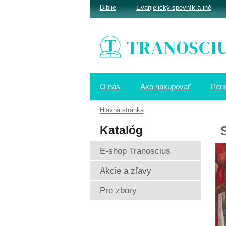
Biblie
Evanjelický spevník a iné
O nás
Ako nakupovať
Peri
Hlavná stránka
Katalóg
E-shop Tranoscius
Akcie a zľavy
Pre zbory