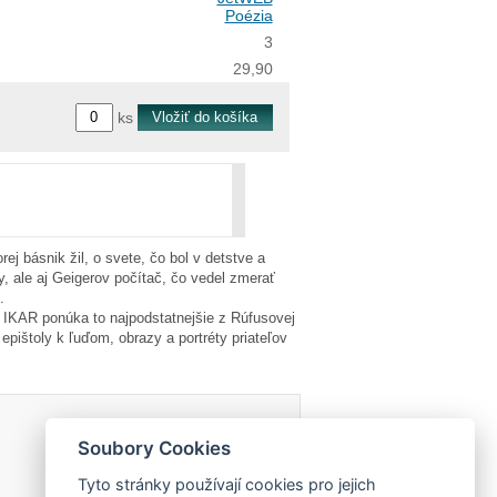
Poézia
3
29,90
ks
ej básnik žil, o svete, čo bol v detstve a
y, ale aj Geigerov počítač, čo vedel zmerať
.
o IKAR ponúka to najpodstatnejšie z Rúfusovej
epištoly k ľuďom, obrazy a portréty priateľov
Soubory Cookies
Tyto stránky používají cookies pro jejich