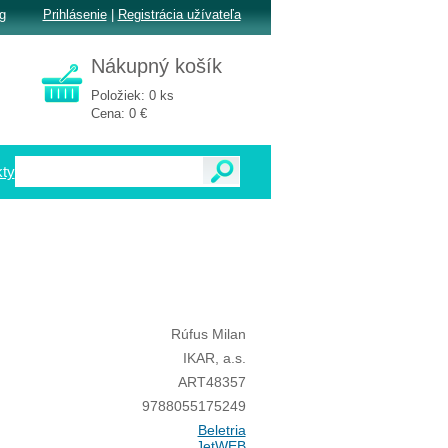
g
Prihlásenie
|
Registrácia užívateľa
Nákupný košík
Položiek: 0 ks
Cena: 0 €
ty
Rúfus Milan
IKAR, a.s.
ART48357
9788055175249
Beletria
JetWEB