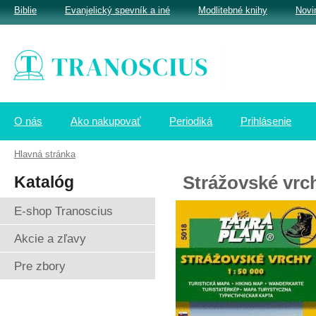
Biblie
Evanjelický spevník a iné
Modlitebné knihy
Novi
O nás
Ako nakupovať
Periodiká
Prihlásenie
Hlavná stránka
Katalóg
Strážovské vrc
E-shop Tranoscius
Akcie a zľavy
Pre zbory