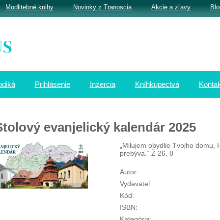
Modlitebné knihy
Novinky z Tranoscia
Akcie a zľavy
Blo
odiká
Prihlásenie
Inzercia
Kníhkupectvá
Kontak
Stolový evanjelický kalendár 2025
„Milujem obydlie Tvojho domu, H
prebýva.“ Ž 26, 8
Autor:
Vydavateľ
Kód:
ISBN:
Kategória: