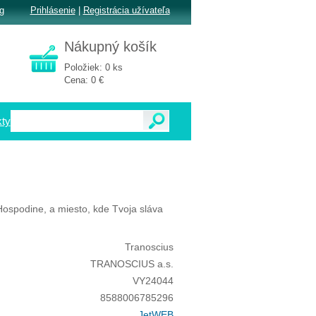
g
Prihlásenie
|
Registrácia užívateľa
Nákupný košík
Položiek: 0 ks
Cena: 0 €
ty
ospodine, a miesto, kde Tvoja sláva
Tranoscius
TRANOSCIUS a.s.
VY24044
8588006785296
JetWEB