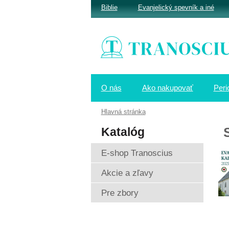
Biblie
Evanjelický spevník a iné
O nás
Ako nakupovať
Peri
Hlavná stránka
Katalóg
E-shop Tranoscius
Akcie a zľavy
Pre zbory