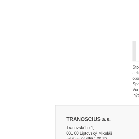
Sto
cir
obo
Spo
Ver
iný
TRANOSCIUS a.s.
Tranovského 1,
031 80 Liptovský Mikuláš
tel./fax: 044/552 30 70