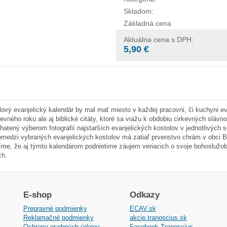
Skladom:
Základná cena
Aktuálna cena s DPH:
5,90 €
lový evanjelický kalendár by mal mať miesto v každej pracovni, či kuchyni e
kevného roku ale aj biblické citáty, ktoré sa viažu k obdobiu cirkevných slávn
hatený výberom fotografií najstarších evanjelických kostolov v jednotlivých s
medzi vybraných evanjelických kostolov má zatiaľ prvenstvo chrám v obci Ba
íme, že aj týmto kalendárom podnietime záujem veriacich o svoje bohoslužob
ch.
E-shop
Odkazy
Prepravné podmienky
ECAV.sk
Reklamačné podmienky
akcie.tranoscius.sk
Ochrana osobných údajov
Facebook Tranoscius