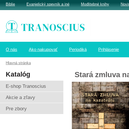
Biblie
Evanjelický spevník a iné
Modlitebné knihy
Novi
O nás
Ako nakupovať
Periodiká
Prihlásenie
Hlavná stránka
Katalóg
Stará zmluva na
E-shop Tranoscius
Akcie a zľavy
Pre zbory