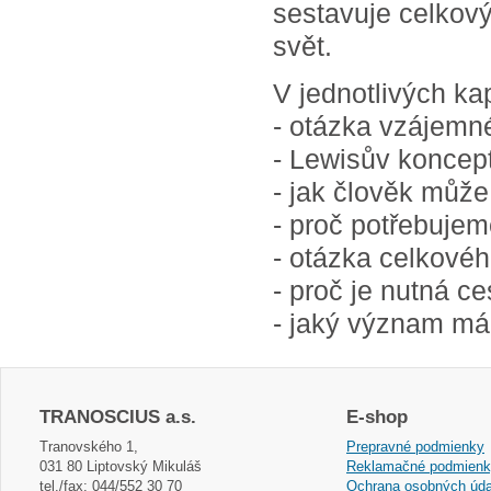
sestavuje celkov
svět.
V jednotlivých ka
- otázka vzájemné
- Lewisův koncept
- jak člověk můž
- proč potřebuje
- otázka celkovéh
- proč je nutná ce
- jaký význam má
TRANOSCIUS a.s.
E-shop
Tranovského 1,
Prepravné podmienky
031 80 Liptovský Mikuláš
Reklamačné podmien
tel./fax: 044/552 30 70
Ochrana osobných úda