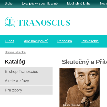
Biblie
Evanjelický spevník a iné
Modlitebné knihy
Novi
O nás
Ako nakupovať
Periodiká
Prihlásenie
Hlavná stránka
Katalóg
Skutečný a Pří
E-shop Tranoscius
Akcie a zľavy
Pre zbory