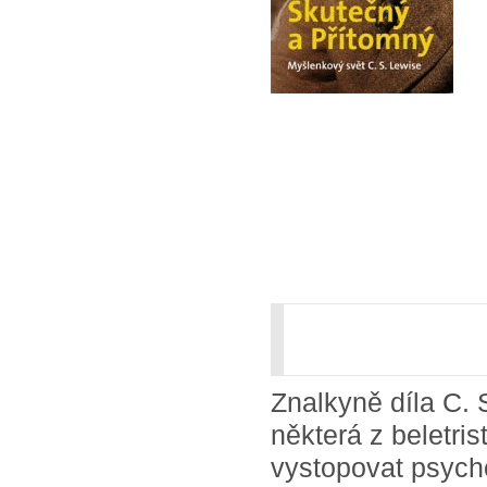
Znalkyně díla C.
některá z beletris
vystopovat psycho