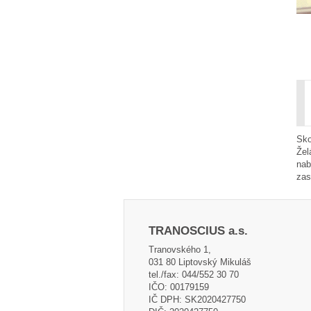
Sko
Žel
nab
zas
TRANOSCIUS a.s.
Tranovského 1,
031 80 Liptovský Mikuláš
tel./fax: 044/552 30 70
IČO: 00179159
IČ DPH: SK2020427750