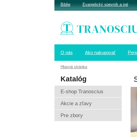
Biblie
Evanjelický spevník a iné
O nás
Ako nakupovať
Peri
Hlavná stránka
Katalóg
E-shop Tranoscius
Akcie a zľavy
Pre zbory