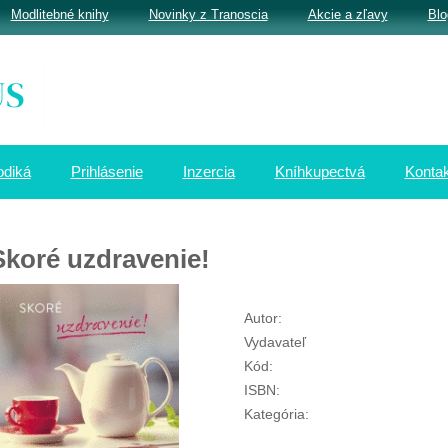
Modlitebné knihy
Novinky z Tranoscia
Akcie a zľavy
Blo
odiká
Prihlásenie
Inzercia
Kníhkupectvá
Kontak
Skoré uzdravenie!
Autor:
Vydavateľ
Kód:
ISBN:
Kategória: