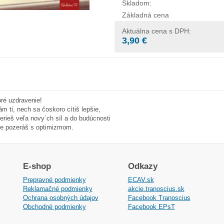
Skladom:
Základná cena
Aktuálna cena s DPH:
3,90 €
ré uzdravenie!
ám ti, nech sa čoskoro cítiš lepšie,
erieš veľa novy´ch síl a do budúcnosti
e pozeráš s optimizmom.
E-shop
Odkazy
Prepravné podmienky
ECAV.sk
Reklamačné podmienky
akcie.tranoscius.sk
Ochrana osobných údajov
Facebook Tranoscius
Obchodné podmienky
Facebook EPsT