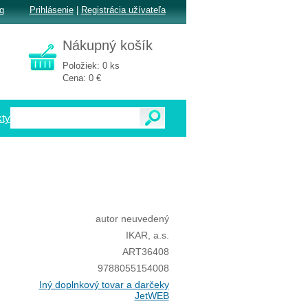
g
Prihlásenie
|
Registrácia užívateľa
Nákupný košík
Položiek: 0 ks
Cena: 0 €
ty
autor neuvedený
IKAR, a.s.
ART36408
9788055154008
Iný doplnkový tovar a darčeky
JetWEB