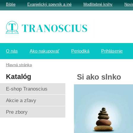
Biblie
Evanjelický spevník a iné
Modlitebné knihy
Novi
O nás
Ako nakupovať
Periodiká
Prihlásenie
Hlavná stránka
Katalóg
Si ako slnko
E-shop Tranoscius
Akcie a zľavy
Pre zbory