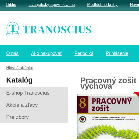
Biblie
Evanjelický spevník a iné
Modlitebné knihy
Novi
O nás
Ako nakupovať
Periodiká
Prihlásenie
Hlavná stránka
Katalóg
Pracovný zošit 
výchova
E-shop Tranoscius
Akcie a zľavy
Pre zbory