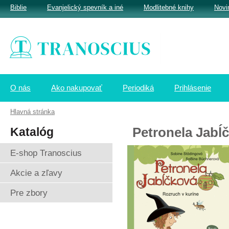
Biblie
Evanjelický spevník a iné
Modlitebné knihy
Novi
O nás
Ako nakupovať
Periodiká
Prihlásenie
Hlavná stránka
Katalóg
Petronela Jabĺ
E-shop Tranoscius
Akcie a zľavy
Pre zbory