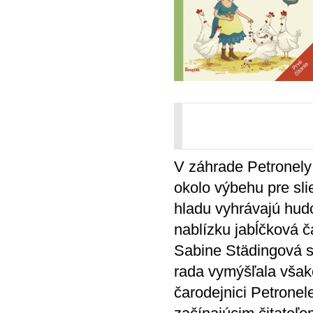
V záhrade Petronely 
okolo výbehu pre sli
hladu vyhrávajú hudc
nablízku jabĺčková 
Sabine Städingová s
rada vymýšľala však
čarodejnici Petronele