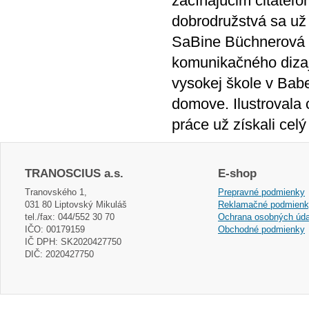
začínajúcim čitateľom
dobrodružstvá sa už 
SaBine Büchnerová s
komunikačného dizaj
vysokej škole v Bab
domove. Ilustrovala 
práce už získali celý
TRANOSCIUS a.s.
E-shop
Tranovského 1,
Prepravné podmienky
031 80 Liptovský Mikuláš
Reklamačné podmien
tel./fax: 044/552 30 70
Ochrana osobných úda
IČO: 00179159
Obchodné podmienky
IČ DPH: SK2020427750
DIČ: 2020427750