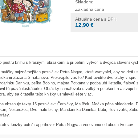
Skladom:
Základná cena
Aktuálna cena s DPH:
12,90 €
o pestrú knihu s krásnymi obrázkami a príbehmi vytvorila dvojica slovenský
tavičky najznámejších pesničiek Petra Nagya, ktoré vymyslel, aby sa deti usm
bičkami Zuzana Smatanová. Prekvapilo vás to? Keď uvidíte dve blchy v sprch
darinku Darinku, psíka Bobiho, majora Potkana v podpalubí lietadla, fialovú 
ovil tú pravú ilustrátorku. Obrázky namaľovala s veľkým potešením a svoju hr
ora, aby sa čitatelia tejto knižky usmievali ešte viac.
ha obsahuje texty 15 pesničiek: Čarbičky, Malíček, Mačka pána skladateľa, 
kan, Nosorožec, Dve malé blchy, Mandarinka Darinka, Bobi, Hovniválik, Zebra
krásy.
ateľov knižky poteší aj príhovor Petra Nagya a venovanie od oboch tvorcov.