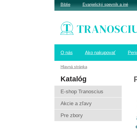
Biblie
Evanjelický spevník a iné
O nás
Ako nakupovať
Peri
Hlavná stránka
Katalóg
E-shop Tranoscius
Akcie a zľavy
Pre zbory