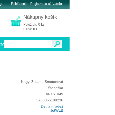
g
Prihlásenie
|
Registrácia užívateľa
Nákupný košík
Položiek: 0 ks
Cena: 0 €
ty
Nagy, Zuzana Smatanová
Stonožka
ART51049
9788055180236
Deti a mládež
JetWEB