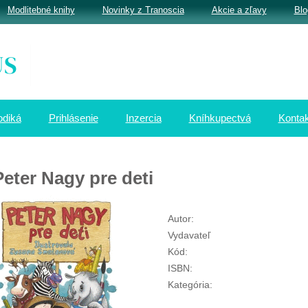
Modlitebné knihy
Novinky z Tranoscia
Akcie a zľavy
Blo
odiká
Prihlásenie
Inzercia
Kníhkupectvá
Kontak
Peter Nagy pre deti
Autor:
Vydavateľ
Kód:
ISBN:
Kategória: