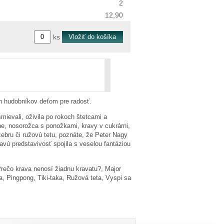
2
12,90
ks
ch hudobníkov deťom pre radosť.
ievali, oživila po rokoch štetcami a
e, nosorožca s ponožkami, kravy v cukrárni,
zebru či ružovú tetu, poznáte, že Peter Nagy
avú predstavivosť spojila s veselou fantáziou
Prečo krava nenosí žiadnu kravatu?, Major
, Pingpong, Tiki-taka, Ružová teta, Vyspi sa