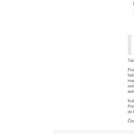
Tút
Pos
far
man
osl
aut
Kni
Pot
do 
Čit