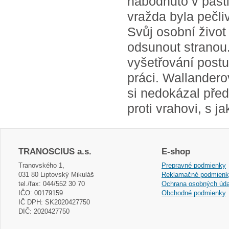
nabodnuto v pasti
vražda byla pečl
Svůj osobní život
odsunout stranou
vyšetřování postu
práci. Wallandero
si nedokázal předs
proti vrahovi, s j
TRANOSCIUS a.s.
E-shop
Tranovského 1,
Prepravné podmienky
031 80 Liptovský Mikuláš
Reklamačné podmien
tel./fax: 044/552 30 70
Ochrana osobných úda
IČO: 00179159
Obchodné podmienky
IČ DPH: SK2020427750
DIČ: 2020427750