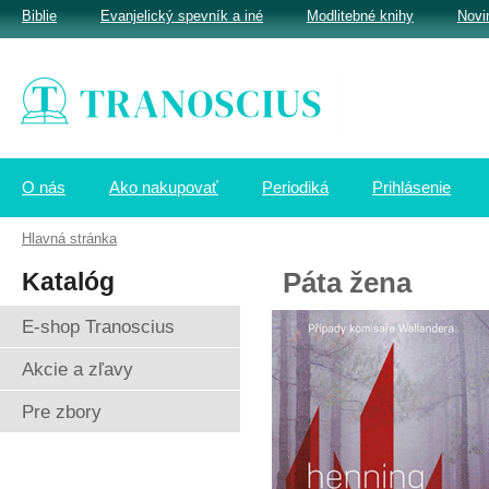
Biblie
Evanjelický spevník a iné
Modlitebné knihy
Novi
O nás
Ako nakupovať
Periodiká
Prihlásenie
Hlavná stránka
Katalóg
Páta žena
E-shop Tranoscius
Akcie a zľavy
Pre zbory