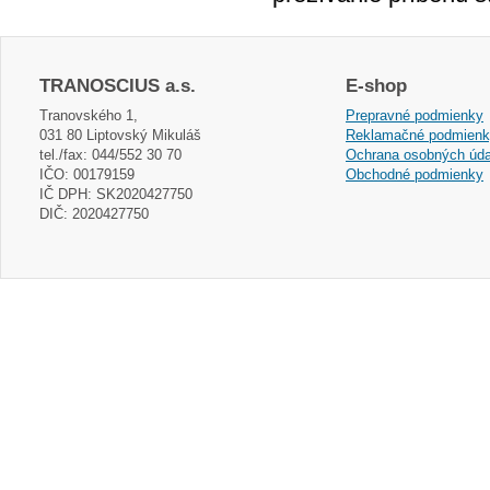
TRANOSCIUS a.s.
E-shop
Tranovského 1,
Prepravné podmienky
031 80 Liptovský Mikuláš
Reklamačné podmien
tel./fax: 044/552 30 70
Ochrana osobných úda
IČO: 00179159
Obchodné podmienky
IČ DPH: SK2020427750
DIČ: 2020427750