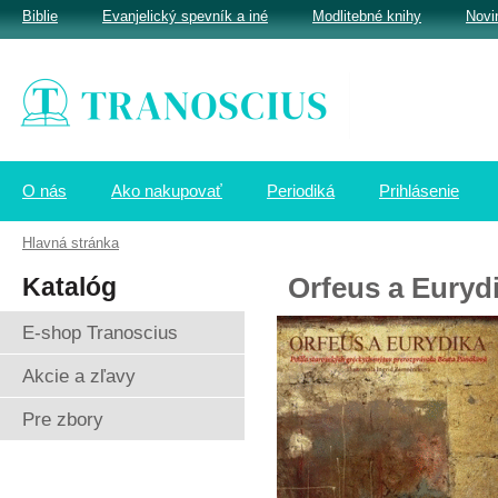
Biblie
Evanjelický spevník a iné
Modlitebné knihy
Novi
O nás
Ako nakupovať
Periodiká
Prihlásenie
Hlavná stránka
Katalóg
Orfeus a Euryd
E-shop Tranoscius
Akcie a zľavy
Pre zbory