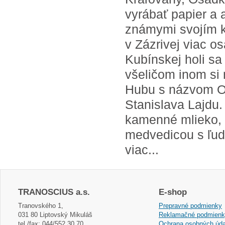
vyrábať papier a 
známymi svojím k
v Zázrivej viac o
Kubínskej holi s
všeličom inom si 
Hubu s názvom Or
Stanislava Lajdu.
kamenné mlieko, o
medvedicou s ľud
viac...
TRANOSCIUS a.s.
E-shop
Tranovského 1,
Prepravné podmienky
031 80 Liptovský Mikuláš
Reklamačné podmien
tel./fax: 044/552 30 70
Ochrana osobných úda