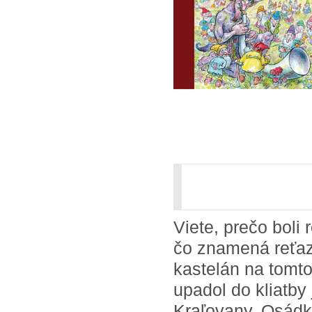
Viete, prečo bol
čo znamená reťaz 
kastelán na tomto
upadol do kliatby
Kraľovany, Osádka