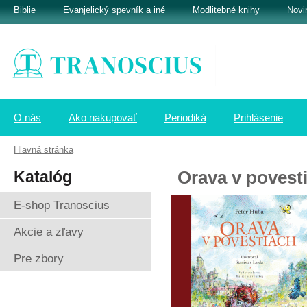
Biblie
Evanjelický spevník a iné
Modlitebné knihy
Novi
O nás
Ako nakupovať
Periodiká
Prihlásenie
Hlavná stránka
Katalóg
Orava v povest
E-shop Tranoscius
Akcie a zľavy
Pre zbory