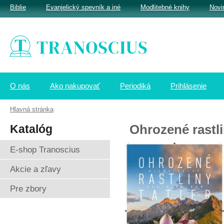
Biblie
Evanjelický spevník a iné
Modlitebné knihy
Novi
O nás
Ako nakupovať
Periodiká
Prihlásenie
Hlavná stránka
Katalóg
Ohrozené rastli
E-shop Tranoscius
Akcie a zľavy
Pre zbory