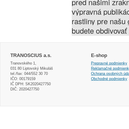
pred našimi zrakm
výpravná publiká
rastliny pre našu 
budete obdivovať k
TRANOSCIUS a.s.
E-shop
Tranovského 1,
Prepravné podmienky
031 80 Liptovský Mikuláš
Reklamačné podmien
tel./fax: 044/552 30 70
Ochrana osobných úda
IČO: 00179159
Obchodné podmienky
IČ DPH: SK2020427750
DIČ: 2020427750