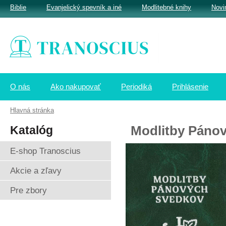
Biblie
Evanjelický spevník a iné
Modlitebné knihy
Novi
O nás
Ako nakupovať
Periodiká
Prihlásenie
Hlavná stránka
Katalóg
Modlitby Páno
E-shop Tranoscius
Akcie a zľavy
Pre zbory