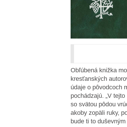
Obľúbená knižka mod
kresťanských autorov
údaje o pôvodcoch mo
pochádzajú. „V tejt
so svätou pôdou vrúc
akoby zopäli ruky, po
bude ti to duševným