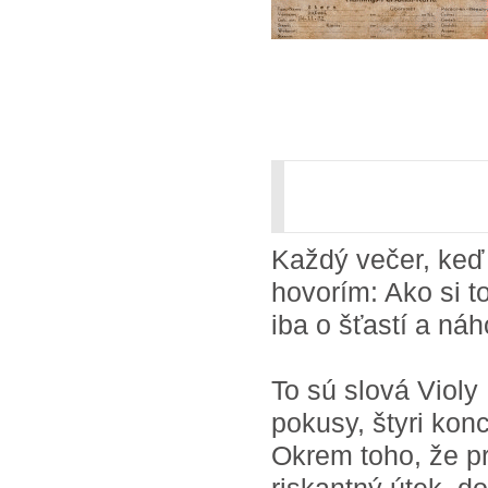
Každý večer, keď 
hovorím: Ako si t
iba o šťastí a náh
To sú slová Violy
pokusy, štyri kon
Okrem toho, že pr