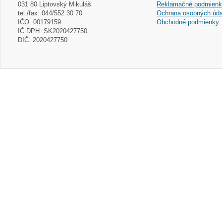
031 80 Liptovský Mikuláš
Reklamačné podmien
tel./fax: 044/552 30 70
Ochrana osobných úda
IČO: 00179159
Obchodné podmienky
IČ DPH: SK2020427750
DIČ: 2020427750