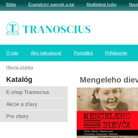
Biblie
Evanjelický spevník a iné
Modlitebné knihy
Novi
O nás
Ako nakupovať
Periodiká
Prihlásenie
Hlavná stránka
Katalóg
Mengeleho diev
E-shop Tranoscius
Akcie a zľavy
Pre zbory