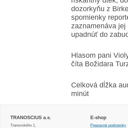
riskantný útek, do
dozorkyňu z Birke
spomienky report
zaznamenáva jej o
upadnúť do zabud
Hlasom pani Violy
číta Božidara Tu
Celková dĺžka au
minút
TRANOSCIUS a.s.
E-shop
Tranovského 1,
Prepravné podmienky