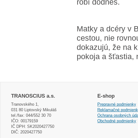
robí dodnes.
Matky a dcéry v B
cestou, nie rovno
dokazujú, že na k
pokoja a šťastia, 
TRANOSCIUS a.s.
E-shop
Tranovského 1,
Prepravné podmienky
031 80 Liptovský Mikuláš
Reklamačné podmien
tel./fax: 044/552 30 70
Ochrana osobných úda
IČO: 00179159
Obchodné podmienky
IČ DPH: SK2020427750
DIČ: 2020427750