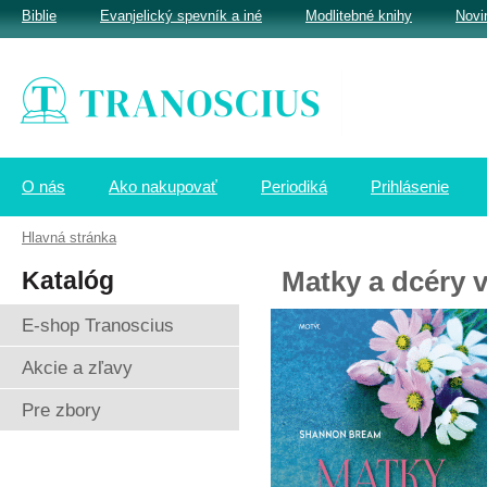
Biblie
Evanjelický spevník a iné
Modlitebné knihy
Novi
O nás
Ako nakupovať
Periodiká
Prihlásenie
Hlavná stránka
Katalóg
Matky a dcéry v
E-shop Tranoscius
Akcie a zľavy
Pre zbory