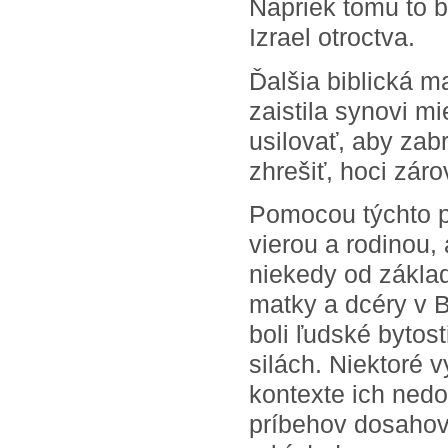
Napriek tomu to b
Izrael otroctva.
Ďalšia biblická 
zaistila synovi m
usilovať, aby zab
zhrešiť, hoci zár
Pomocou týchto p
vierou a rodinou,
niekedy od základ
matky a dcéry v B
boli ľudské bytosti
silách. Niektoré v
kontexte ich ned
príbehov dosahova