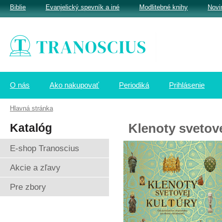
Biblie
Evanjelický spevník a iné
Modlitebné knihy
Novi
O nás
Ako nakupovať
Periodiká
Prihlásenie
Hlavná stránka
Katalóg
Klenoty svetove
E-shop Tranoscius
Akcie a zľavy
Pre zbory