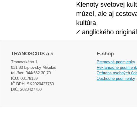
Klenoty svetovej kul
múzeí, ale aj cestov
kultúra.
Z anglického originál
TRANOSCIUS a.s.
E-shop
Tranovského 1,
Prepravné podmienky
031 80 Liptovský Mikuláš
Reklamačné podmien
tel./fax: 044/552 30 70
Ochrana osobných úda
IČO: 00179159
Obchodné podmienky
IČ DPH: SK2020427750
DIČ: 2020427750