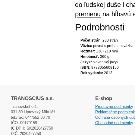
do ľudskej duše i ch
premenu
na hĺbavú 
Podrobnosti
Počet strán:
288 strán
Väzba:
pevná s prebalom väzba
Rozmer:
130×210 mm
Hmotnosť:
360 g
Jazyk:
slovenský jazyk
ISBN:
9788055608150
Rok vydania:
2013
TRANOSCIUS a.s.
E-shop
Tranovského 1,
Prepravné podmienky
031 80 Liptovský Mikuláš
Reklamačné podmien
tel./fax: 044/552 30 70
Ochrana osobných úda
IČO: 00179159
Obchodné podmienky
IČ DPH: SK2020427750
DIČ: 2020427750