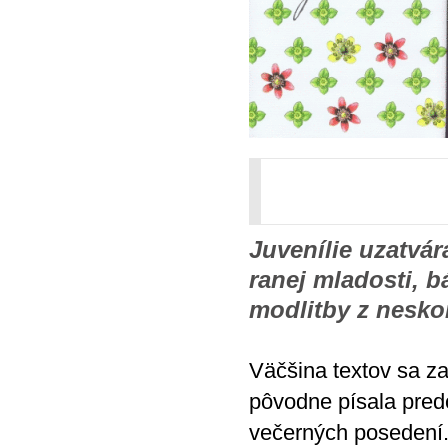
Juvenílie uzatvár
ranej mladosti, b
modlitby z nesko
Väčšina textov sa za
pôvodne písala pred
večerných posedení.