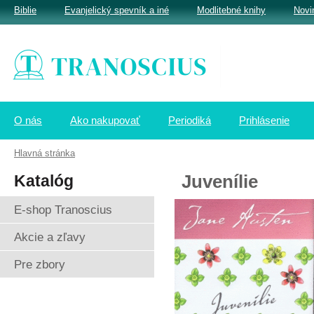
Biblie
Evanjelický spevník a iné
Modlitebné knihy
Novi
O nás
Ako nakupovať
Periodiká
Prihlásenie
Hlavná stránka
Katalóg
Juvenílie
E-shop Tranoscius
Akcie a zľavy
Pre zbory