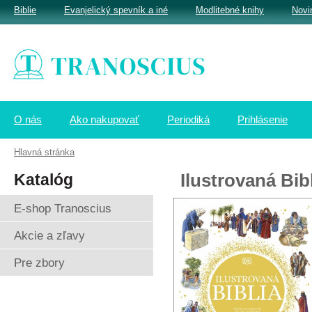
Biblie
Evanjelický spevník a iné
Modlitebné knihy
Novi
O nás
Ako nakupovať
Periodiká
Prihlásenie
Hlavná stránka
Katalóg
Ilustrovaná Bib
E-shop Tranoscius
Akcie a zľavy
Pre zbory