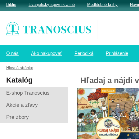
Biblie
Evanjelický spevník a iné
Modlitebné knihy
Novi
O nás
Ako nakupovať
Periodiká
Prihlásenie
Hlavná stránka
Katalóg
Hľadaj a nájdi 
E-shop Tranoscius
Akcie a zľavy
Pre zbory