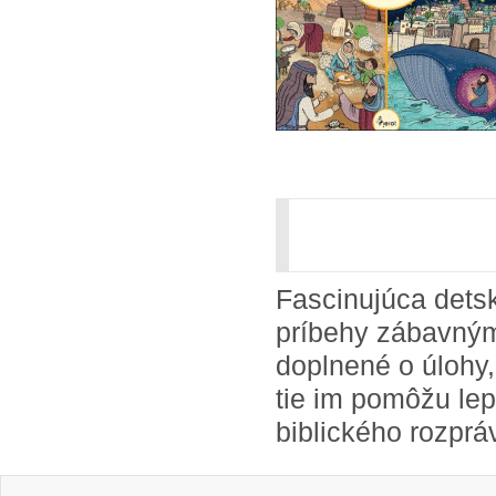
Fascinujúca detsk
príbehy zábavným
doplnené o úlohy, 
tie im pomôžu le
biblického rozprá