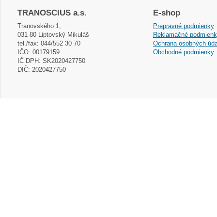
TRANOSCIUS a.s.
E-shop
Tranovského 1,
Prepravné podmienky
031 80 Liptovský Mikuláš
Reklamačné podmien
tel./fax: 044/552 30 70
Ochrana osobných úda
IČO: 00179159
Obchodné podmienky
IČ DPH: SK2020427750
DIČ: 2020427750