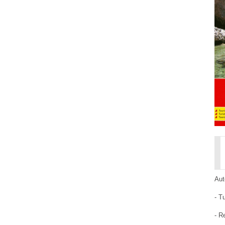
Aut
- T
- R