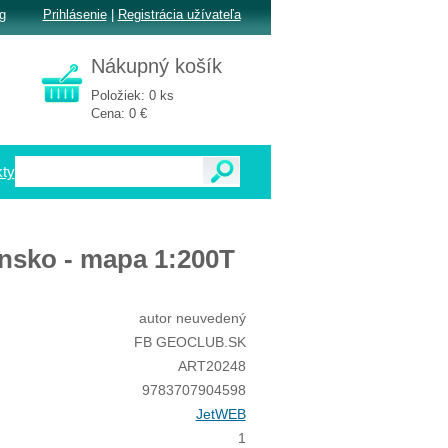
g
Prihlásenie
|
Registrácia užívateľa
Nákupný košík
Položiek: 0 ks
Cena: 0 €
ty
onsko - mapa 1:200T
autor neuvedený
FB GEOCLUB.SK
ART20248
9783707904598
JetWEB
1