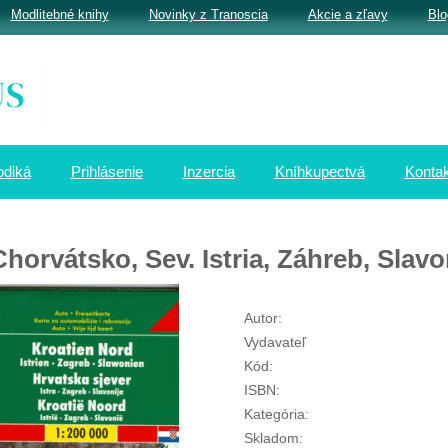
Modlitebné knihy
Novinky z Tranoscia
Akcie a zľavy
Blo
odiká
Prihlásenie
Inzercia
Kníhkupectvá
Kontak
Chorvátsko, Sev. Istria, Záhreb, Slav
Autor:
Vydavateľ
Kód:
ISBN:
Kategória:
Skladom: