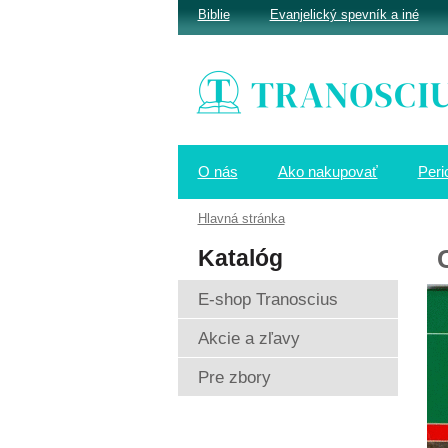
Biblie
Evanjelický spevník a iné
O nás
Ako nakupovať
Peri
Hlavná stránka
Katalóg
E-shop Tranoscius
Akcie a zľavy
Pre zbory