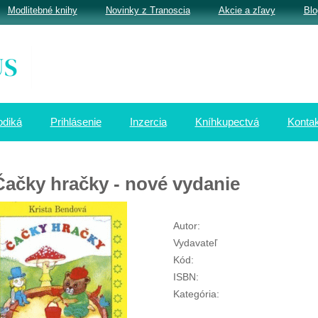
Modlitebné knihy
Novinky z Tranoscia
Akcie a zľavy
Blo
odiká
Prihlásenie
Inzercia
Kníhkupectvá
Kontak
Čačky hračky - nové vydanie
Autor:
Vydavateľ
Kód:
ISBN:
Kategória: