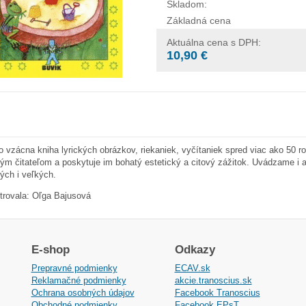
Skladom:
Základná cena
Aktuálna cena s DPH:
10,90 €
o vzácna kniha lyrických obrázkov, riekaniek, vyčítaniek spred viac ako 50 r
ým čitateľom a poskytuje im bohatý estetický a citový zážitok. Uvádzame i au
ých i veľkých.
strovala: Oľga Bajusová
E-shop
Odkazy
Prepravné podmienky
ECAV.sk
Reklamačné podmienky
akcie.tranoscius.sk
Ochrana osobných údajov
Facebook Tranoscius
Obchodné podmienky
Facebook EPsT