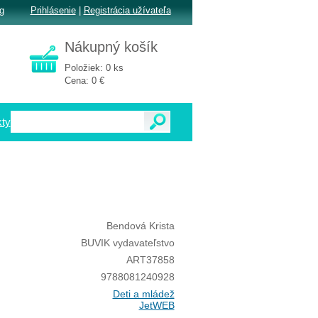
g
Prihlásenie
|
Registrácia užívateľa
Nákupný košík
Položiek: 0 ks
Cena: 0 €
ty
Bendová Krista
BUVIK vydavateľstvo
ART37858
9788081240928
Deti a mládež
JetWEB