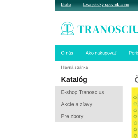
Biblie
Evanjelický spevník a iné
O nás
Ako nakupovať
Peri
Hlavná stránka
Katalóg
E-shop Tranoscius
Akcie a zľavy
Pre zbory