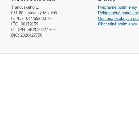
Tranovského 1,
Prepravné podmienky
031 80 Liptovský Mikuláš
Reklamačné podmien
tel./fax: 044/552 30 70
Ochrana osobných úda
IČO: 00179159
Obchodné podmienky
IČ DPH: SK2020427750
DIČ: 2020427750