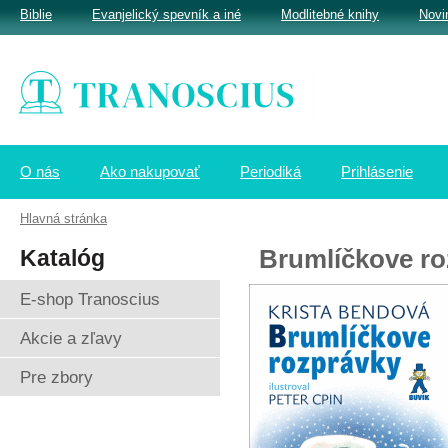
Biblie
Evanjelický spevník a iné
Modlitebné knihy
Novi
O nás
Ako nakupovať
Periodiká
Prihlásenie
Hlavná stránka
Katalóg
Brumlíčkove ro
E-shop Tranoscius
Akcie a zľavy
Pre zbory