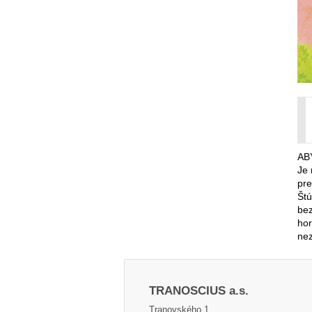
AB
Je 
pre
Štú
bez
hor
nez
TRANOSCIUS a.s.
Tranovského 1,