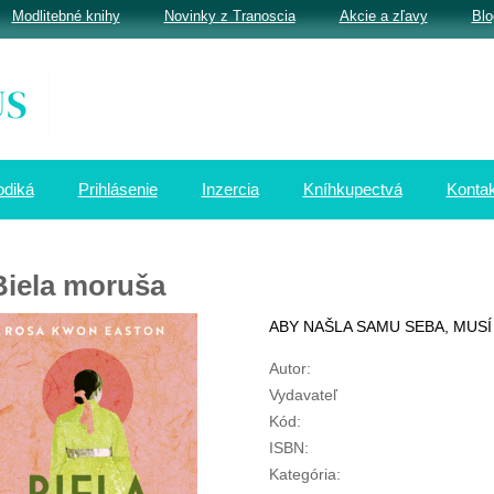
Modlitebné knihy
Novinky z Tranoscia
Akcie a zľavy
Blo
odiká
Prihlásenie
Inzercia
Kníhkupectvá
Kontak
Biela moruša
ABY NAŠLA SAMU SEBA, MUSÍ
Autor:
Vydavateľ
Kód:
ISBN:
Kategória: