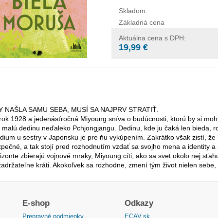
Skladom:
Základná cena
Aktuálna cena s DPH:
19,99 €
Y NAŠLA SAMU SEBA, MUSÍ SA NAJPRV STRATIŤ.
rok 1928 a jedenásťročná Miyoung sníva o budúcnosti, ktorú by si mohl
 malú dedinu neďaleko Pchjongjangu. Dedinu, kde ju čaká len bieda, 
dium u sestry v Japonsku je pre ňu vykúpením. Zakrátko však zistí, že
pečné, a tak stojí pred rozhodnutím vzdať sa svojho mena a identity a
izonte zbierajú vojnové mraky, Miyoung cíti, ako sa svet okolo nej sťahuj
adržateľne kráti. Akokoľvek sa rozhodne, zmení tým život nielen sebe,
E-shop
Odkazy
Prepravné podmienky
ECAV.sk