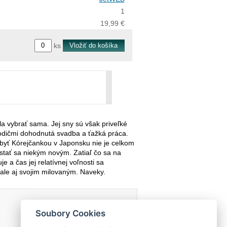
1
19,99 €
ks
a vybrať sama. Jej sny sú však priveľké
rodičmi dohodnutá svadba a ťažká práca.
 byť Kórejčankou v Japonsku nie je celkom
 stať sa niekým novým. Zatiaľ čo sa na
e a čas jej relatívnej voľnosti sa
 ale aj svojim milovaným. Naveky.
Soubory Cookies