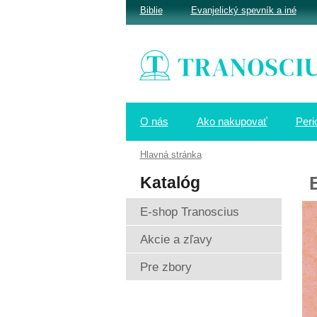
Biblie
Evanjelický spevník a iné
O nás
Ako nakupovať
Peri
Hlavná stránka
Katalóg
E-shop Tranoscius
Akcie a zľavy
Pre zbory