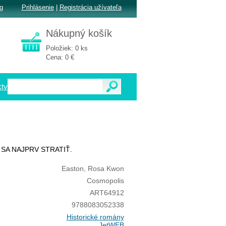
g
Prihlásenie
|
Registrácia užívateľa
Nákupný košík
Položiek: 0 ks
Cena: 0 €
ty
 SA NAJPRV STRATIŤ.
Easton, Rosa Kwon
Cosmopolis
ART64912
9788083052338
Historické romány
JetWEB