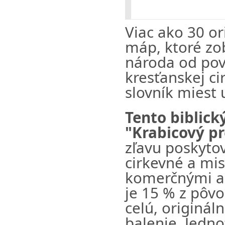
Viac ako 30 o
máp, ktoré zo
národa od pov
kresťanskej ci
slovník miest 
Tento biblick
"Krabicový pr
zľavu poskytov
cirkevné a mis
komerčnými ak
je 15 % z pôv
celú, originál
balenie. Jedno