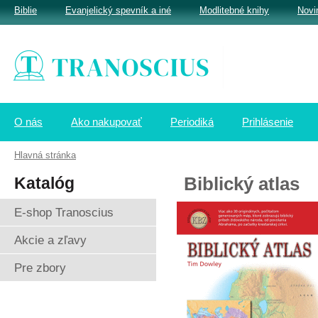
Biblie
Evanjelický spevník a iné
Modlitebné knihy
Novi
O nás
Ako nakupovať
Periodiká
Prihlásenie
Hlavná stránka
Katalóg
Biblický atlas
E-shop Tranoscius
Akcie a zľavy
Pre zbory