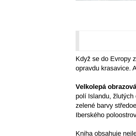
Když se do Evropy za
opravdu krasavice. A
Velkolepá obrazová
polí Islandu, žlutý
zelené barvy středo
Iberského poloostrov
Kniha obsahuje nejle