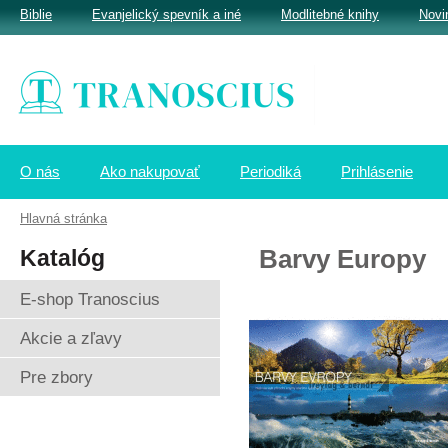
Biblie
Evanjelický spevník a iné
Modlitebné knihy
Novi
O nás
Ako nakupovať
Periodiká
Prihlásenie
Hlavná stránka
Katalóg
Barvy Europy
E-shop Tranoscius
Akcie a zľavy
Pre zbory