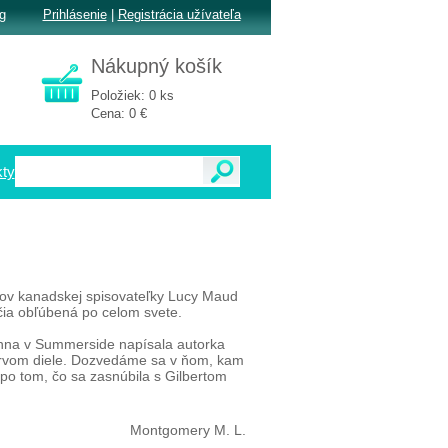
g
Prihlásenie
|
Registrácia užívateľa
Nákupný košík
Položiek: 0 ks
Cena: 0 €
ty
ov kanadskej spisovateľky Lucy Maud
čia obľúbená po celom svete.
 Anna v Summerside napísala autorka
prvom diele. Dozvedáme sa v ňom, kam
a po tom, čo sa zasnúbila s Gilbertom
Montgomery M. L.