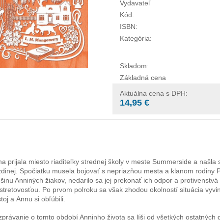
Vydavateľ
Kód:
ISBN:
Kategória:
Skladom:
Základná cena
Aktuálna cena s DPH:
14,95 €
a prijala miesto riaditeľky strednej školy v meste Summerside a našla 
dinej. Spočiatku musela bojovať s nepriazňou mesta a klanom rodiny Pri
šinu Anniných žiakov, nedarilo sa jej prekonať ich odpor a protivenstv
stretovosťou. Po prvom polroku sa však zhodou okolností situácia vyvin
toj a Annu si obľúbili.
právanie o tomto období Anninho života sa líši od všetkých ostatných d