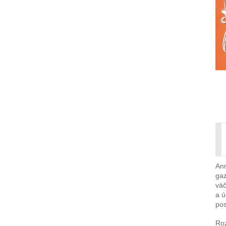
Ann
gaz
väč
a ú
pos
Roz