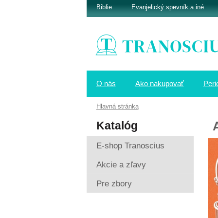
Biblie
Evanjelický spevník a iné
O nás
Ako nakupovať
Peri
Hlavná stránka
Katalóg
E-shop Tranoscius
Akcie a zľavy
Pre zbory