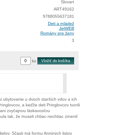
Slovart
ART49162
9788055637181
Deti a mládež
JetWEB
Romány pre ženy
3
ks
si ubytovanie u dvoch starších vdov a ich
nglovcov, a keďže deti Pringlovcov tvorili
á ani zvyčajnou láskavosťou
ula tak, že museli chtiac-nechtiac zmeniť
ielov. Sčasti má formu Anniných listov