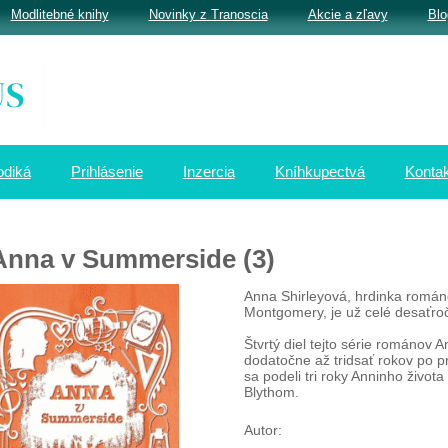
Modlitebné knihy
Novinky z Tranoscia
Akcie a zľavy
Blo
odiká
Prihlásenie
Inzercia
Kníhkupectvá
Kontak
Anna v Summerside (3)
Anna Shirleyová, hrdinka román
Montgomery, je už celé desaťro
Štvrtý diel tejto série románov
dodatočne až tridsať rokov po 
sa podeli tri roky Anninho život
Blythom.
Autor: