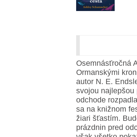
Osemnásťročná Am
Ormanskými kroni
autor N. E. Ends
svojou najlepšou 
odchode rozpadla.
sa na knižnom fes
žiari šťastím. Bu
prázdnin pred od
však všetko pokaz