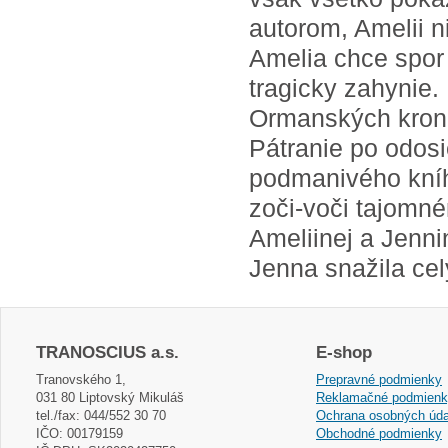
autorom, Amelii n
Amelia chce spor 
tragicky zahynie.
Ormanských kroník
Pátranie po odosi
podmanivého kníh
zoči-voči tajomn
Ameliinej a Jenni
Jenna snažila cel
TRANOSCIUS a.s.
E-shop
Tranovského 1,
Prepravné podmienky
031 80 Liptovský Mikuláš
Reklamačné podmien
tel./fax: 044/552 30 70
Ochrana osobných úda
IČO: 00179159
Obchodné podmienky