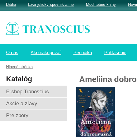
Biblie
Evanjelický spevník a iné
Modlitebné knihy
Novi
O nás
Ako nakupovať
Periodiká
Prihlásenie
Hlavná stránka
Katalóg
Ameliina dobro
E-shop Tranoscius
Akcie a zľavy
Pre zbory