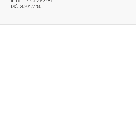
IČ DPH: SK2020427750
DIČ: 2020427750