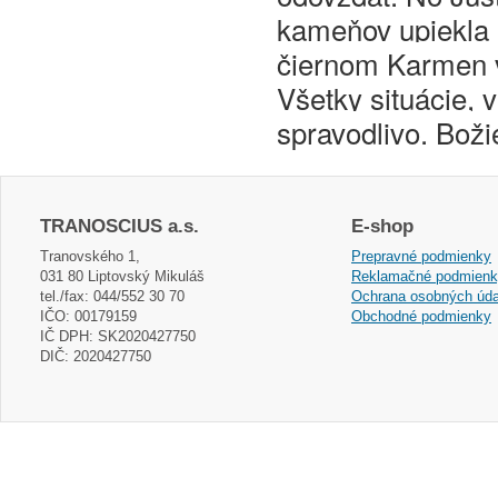
kameňov upiekla 
čiernom Karmen vš
Všetky situácie, 
spravodlivo. Boži
TRANOSCIUS a.s.
E-shop
Tranovského 1,
Prepravné podmienky
031 80 Liptovský Mikuláš
Reklamačné podmien
tel./fax: 044/552 30 70
Ochrana osobných úda
IČO: 00179159
Obchodné podmienky
IČ DPH: SK2020427750
DIČ: 2020427750