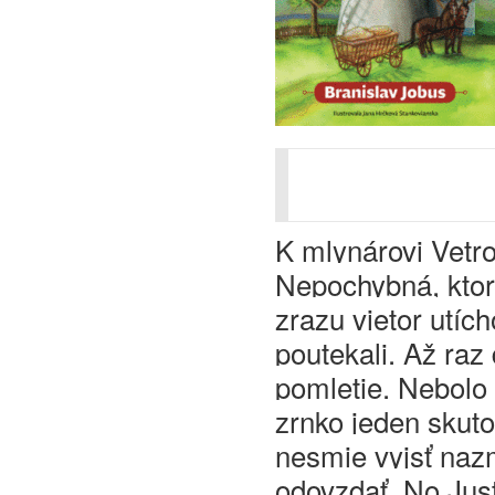
K mlynárovi Vetro
Nepochybná, ktor
zrazu vietor utích
poutekali. Až raz
pomletie. Nebolo 
zrnko jeden skuto
nesmie vyjsť naz
odovzdať. No Jus