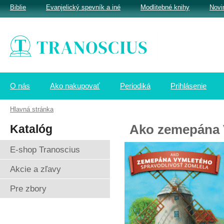
Biblie
Evanjelický spevník a iné
Modlitebné knihy
Novi
O nás
Ako nakupovať
Periodiká
Prihlásenie
Hlavná stránka
Katalóg
Ako zemepána V
E-shop Tranoscius
Akcie a zľavy
Pre zbory