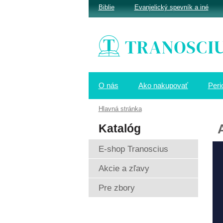
Biblie
Evanjelický spevník a iné
O nás
Ako nakupovať
Peri
Hlavná stránka
Katalóg
E-shop Tranoscius
Akcie a zľavy
Pre zbory