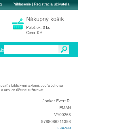
g
Prihlásenie
|
Registrácia užívateľa
Nákupný košík
Položiek: 0 ks
Cena: 0 €
ty
ovať s biblickými textami, podľa čoho sa
a ako ich účelne zužitkovať.
Jonker Evert R.
EMAN
VY00263
9788086211398
JetWEB