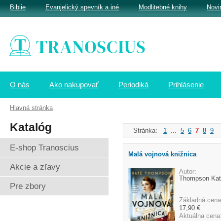
Biblie
Evanjelický spevník a iné
Modlitebné knihy
Novi
O nás
Ako nakupovať
Periodiká
Prihlásenie
Hlavná stránka
Katalóg
Stránka:
1
...
5
6
7
8
9
.
E-shop Tranoscius
Malá vojnová knižnica
Akcie a zľavy
Autor:
Thompson Kat
Pre zbory
Základná cena
17,90 €
Aktuálna cena