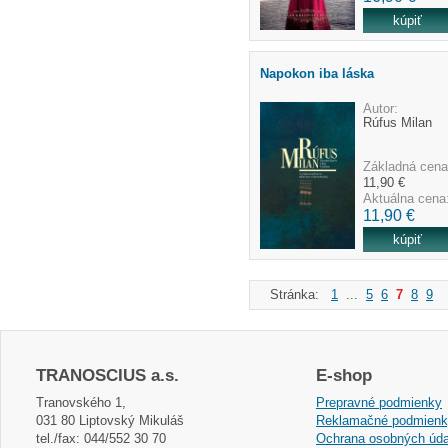
Napokon iba láska
Autor:
Rúfus Milan
Základná cena
11,90 €
Aktuálna cena
11,90 €
Stránka:
1
...
5
6
7
8
9
.
TRANOSCIUS a.s.
E-shop
Tranovského 1,
Prepravné podmienky
031 80 Liptovský Mikuláš
Reklamačné podmien
tel./fax: 044/552 30 70
Ochrana osobných úda