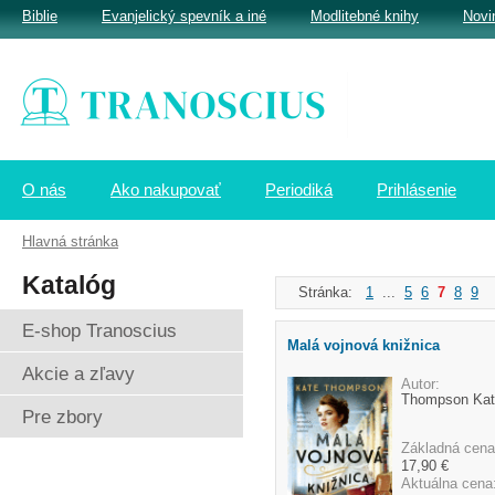
Biblie
Evanjelický spevník a iné
Modlitebné knihy
Novi
O nás
Ako nakupovať
Periodiká
Prihlásenie
Hlavná stránka
Katalóg
Stránka:
1
...
5
6
7
8
9
.
E-shop Tranoscius
Malá vojnová knižnica
Akcie a zľavy
Autor:
Thompson Kat
Pre zbory
Základná cena
17,90 €
Aktuálna cena