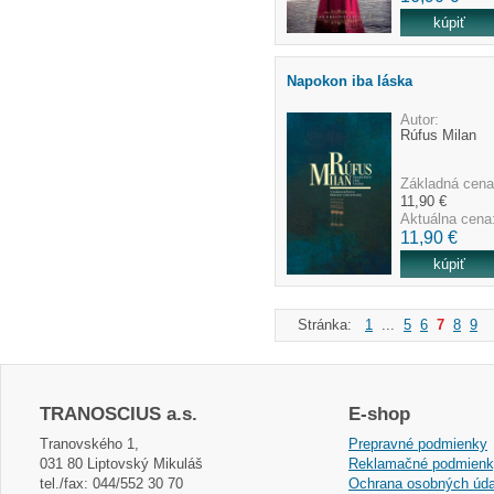
Napokon iba láska
Autor:
Rúfus Milan
Základná cena
11,90 €
Aktuálna cena
11,90 €
Stránka:
1
...
5
6
7
8
9
.
TRANOSCIUS a.s.
E-shop
Tranovského 1,
Prepravné podmienky
031 80 Liptovský Mikuláš
Reklamačné podmien
tel./fax: 044/552 30 70
Ochrana osobných úda