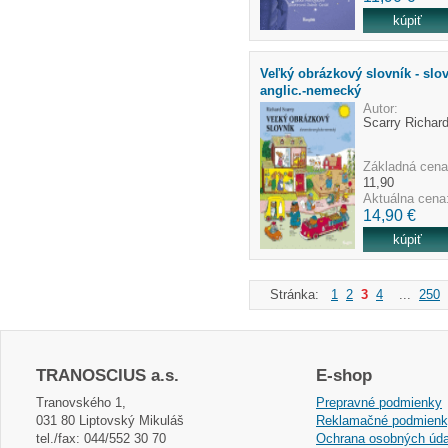
Veľký obrázkový slovník - slov
anglic.-nemecký
Autor:
Scarry Richar
Základná cena
11,90
Aktuálna cena
14,90 €
Stránka:
1
2
3
4
...
250
TRANOSCIUS a.s.
E-shop
Tranovského 1,
Prepravné podmienky
031 80 Liptovský Mikuláš
Reklamačné podmien
tel./fax: 044/552 30 70
Ochrana osobných úda