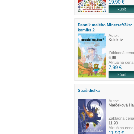
19,90 €
Denník malého Minecrafťáka:
komiks 2
Autor:
Kolektív
Základná cena
6,99
Aktuálna cena
7,99 €
Strašidielka
Autor:
Marčeková Ha
Základná cena
11,90
Aktuálna cena
11,90 €