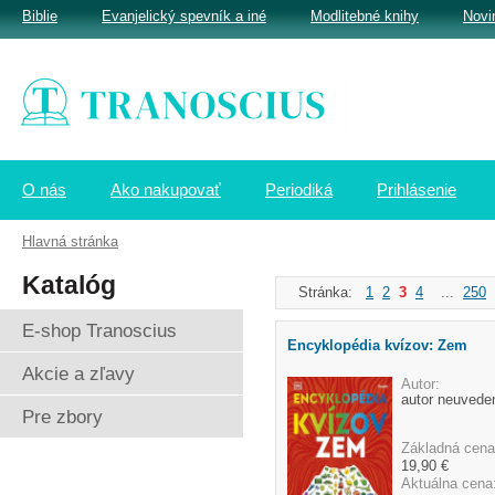
Biblie
Evanjelický spevník a iné
Modlitebné knihy
Novi
O nás
Ako nakupovať
Periodiká
Prihlásenie
Hlavná stránka
Katalóg
Stránka:
1
2
3
4
...
250
E-shop Tranoscius
Encyklopédia kvízov: Zem
Akcie a zľavy
Autor:
autor neuvede
Pre zbory
Základná cena
19,90 €
Aktuálna cena