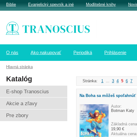
Biblie
Evanjelický spevník a iné
Modlitebné knihy
Novi
O nás
Ako nakupovať
Periodiká
Prihlásenie
Hlavná stránka
Katalóg
Stránka:
1
...
3
4
5
6
7
.
E-shop Tranoscius
Na Boha sa môžeš spoľahnúť
Akcie a zľavy
Autor:
Botman Katy
Pre zbory
Základná cena
19,90 €
Aktuálna cena