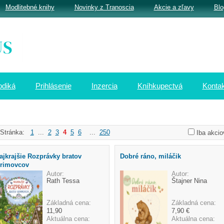
Modlitebné knihy
Novinky z Tranoscia
Akcie a zľavy
Blo
odiká
Prihlásenie
Inzercia
Kníhkupectvá
Kontak
Stránka:
1
...
2
3
4
5
6
...
250
Iba akcio
ajkrajšie Rozprávky bratov
Dobré ráno, miláčik
rimovcov
Autor:
Autor:
Rath Tessa
Štajner Nina
Základná cena:
Základná cena:
11,90
7,90 €
Aktuálna cena:
Aktuálna cena: