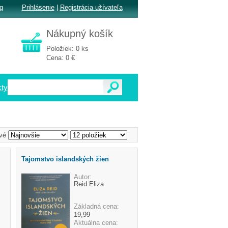
g
Prihlásenie
|
Registrácia užívateľa
Nákupný košík
Položiek: 0 ks
Cena: 0 €
ty
vé
Tajomstvo islandských žien
Autor:
Reid Eliza
Základná cena:
19,99
Aktuálna cena: