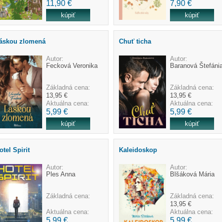
11,90 €
7,90 €
áskou zlomená
Chuť ticha
Autor:
Autor:
Fecková Veronika
Baranová Štefáni
Základná cena:
Základná cena:
13,95 €
13,95 €
Aktuálna cena:
Aktuálna cena:
5,99 €
5,99 €
otel Spirit
Kaleidoskop
Autor:
Autor:
Ples Anna
Blšáková Mária
Základná cena:
Základná cena:
13,95 €
Aktuálna cena:
Aktuálna cena:
5,99 €
5,99 €