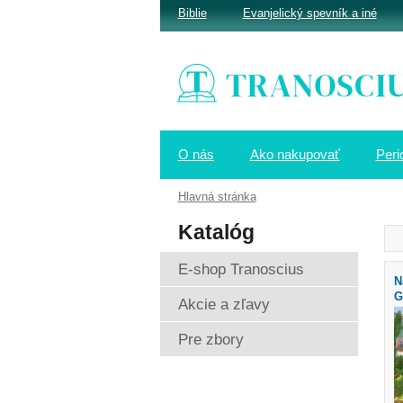
Biblie
Evanjelický spevník a iné
O nás
Ako nakupovať
Peri
Hlavná stránka
Katalóg
E-shop Tranoscius
N
G
Akcie a zľavy
Pre zbory