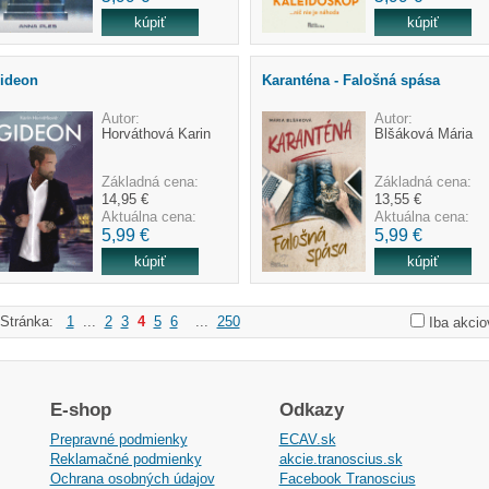
ideon
Karanténa - Falošná spása
Autor:
Autor:
Horváthová Karin
Blšáková Mária
Základná cena:
Základná cena:
14,95 €
13,55 €
Aktuálna cena:
Aktuálna cena:
5,99 €
5,99 €
Stránka:
1
...
2
3
4
5
6
...
250
Iba akcio
E-shop
Odkazy
Prepravné podmienky
ECAV.sk
Reklamačné podmienky
akcie.tranoscius.sk
Ochrana osobných údajov
Facebook Tranoscius