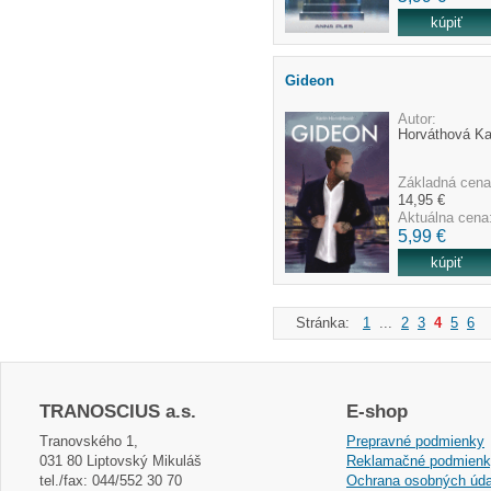
Gideon
Autor:
Horváthová Ka
Základná cena
14,95 €
Aktuálna cena
5,99 €
Stránka:
1
...
2
3
4
5
6
.
TRANOSCIUS a.s.
E-shop
Tranovského 1,
Prepravné podmienky
031 80 Liptovský Mikuláš
Reklamačné podmien
tel./fax: 044/552 30 70
Ochrana osobných úda