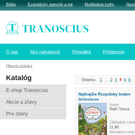
Biblie
Evanjelický spevník a iné
Modlitebné knihy
Novi
O nás
Ako nakupovať
Periodiká
Prihlásenie
Hlavná stránka
Katalóg
Stránka:
1
...
2
3
4
5
6
.
E-shop Tranoscius
Najkrajšie Rozprávky bratov
Grimovcov
Akcie a zľavy
Autor:
Rath Tessa
Pre zbory
Základná cena
11,90
Aktuálna cena