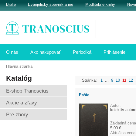
Biblie
Evanjelický spevník a iné
Modlitebné knihy
Novi
O nás
Ako nakupovať
Periodiká
Prihlásenie
Hlavná stránka
Katalóg
Stránka:
1
...
9
10
11
12
E-shop Tranoscius
Pašie
Akcie a zľavy
Autor:
kolektív autor
Pre zbory
Základná cena
5,00 €
Aktuálna cena